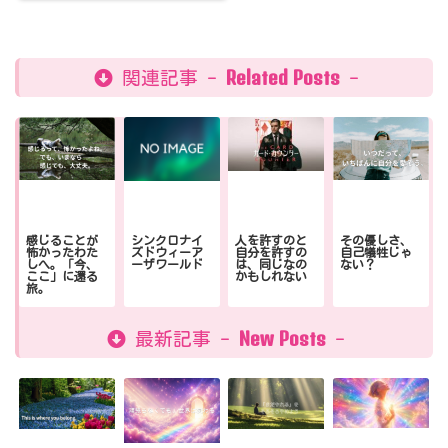
Related Posts
関連記事 -
-
感じることが
シンクロナイ
人を許すのと
その優しさ、
怖かったわた
ズドウィーア
自分を許すの
自己犠牲じゃ
しへ。「今、
ーザワールド
は、同じなの
ない？
ここ」に還る
かもしれない
旅。
New Posts
最新記事 -
-