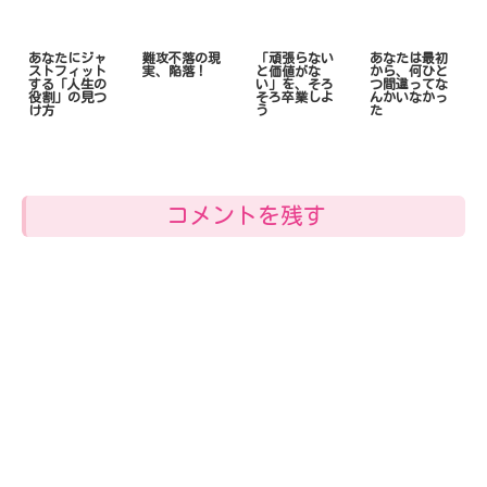
あなたにジャ
難攻不落の現
「頑張らない
あなたは最初
ストフィット
実、陥落！
と価値がな
から、何ひと
する「人生の
い」を、そろ
つ間違ってな
役割」の見つ
そろ卒業しよ
んかいなかっ
け方
う
た
コメントを残す