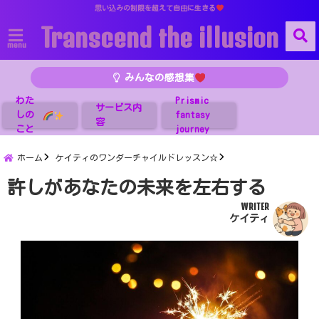
思い込みの制限を超えて自由に生きる
Transcend the illusion
menu
みんなの感想集
わた
Prismic
サービス内
しの
fantasy
容
こと
journey
ホーム
ケイティのワンダーチャイルドレッスン☆
許しがあなたの未来を左右する
WRITER
ケイティ