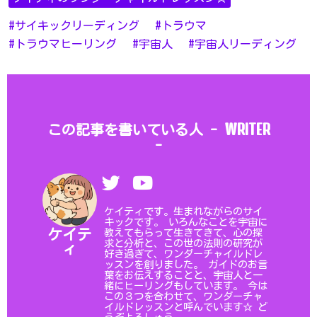
サイキックリーディング
トラウマ
トラウマヒーリング
宇宙人
宇宙人リーディング
WRITER
この記事を書いている人 -
-
ケイティです。生まれながらのサイ
キックです。 いろんなことを宇宙に
教えてもらって生きてきて、心の探
ケイテ
求と分析と、この世の法則の研究が
ィ
好き過ぎて、ワンダーチャイルドレ
ッスンを創りました。 ガイドのお言
葉をお伝えすることと、宇宙人と一
緒にヒーリングもしています。 今は
この３つを合わせて、ワンダーチャ
イルドレッスンと呼んでいます☆ ど