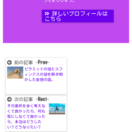
うぞよろしゅう。
詳しいプロフィールは
こちら
Prev
前の記事 -
-
ピラミッドの謎とスフ
ィンクスの謎を解き明
かした妄想の話。
Next
次の記事 -
-
その条件を全く考えな
くて良かったら、何も
気にしなくて良かった
ら、本当はどうした
い？どうなりたい？