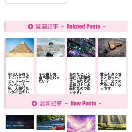
Related Posts
関連記事 -
-
宇宙人が教え
その優しさ、
あなたという
愛を外注でき
てくれたピラ
自己犠牲じゃ
存在の多面性
ると思ったこ
ミッドーワー
ない？
は、あなたの
とが、全ての
クのやり方
想像以上に多
不幸のはじま
を、人間わた
面的なのであ
りです。
しがお伝えし
ります。
ます！その
２〜魔法の秘
New Posts
密を完全公
最新記事 -
-
開〜