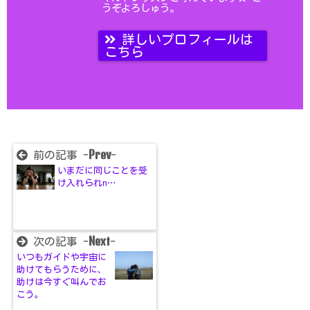
うぞよろしゅう。
詳しいプロフィールは
こちら
Prev
前の記事 -
-
いまだに同じことを受
け入れられn…
Next
次の記事 -
-
いつもガイドや宇宙に
助けてもらうために、
助けは今すぐ叫んでお
こう。