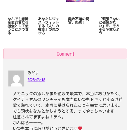
なんでも意識
あなたにジャ
難攻不落の現
「頑張らない
を変容させる
ストフィット
実、陥落！
と価値がな
機会として使
する「人生の
い」を、そろ
うことができ
役割」の見つ
そろ卒業しよ
る
け方
う
Comment
みどり
2025-03-18
メカニックの癒しがまた絶妙で最高で、本当にありがたく、
ケイティさんのワンチャイも本当にいつもドキッとするけど
愛で溢れていて、本当に受けられたことを幸せに思います。
でも現状をなんとかしようとする、ってやっちゃいます
注意されてますよね！テヘ。
がんばるーーー。
いつも本当にありがとうございます