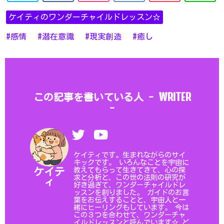
ケイティのワンダーチャイルドレッスン☆
感情
潜在意識
現実創造
癒し
WRITER
この記事を書いている人 -
-
ケイティです。生まれながらのサイ
キックです。 いろんなことを宇宙に
教えてもらって生きてきて、心の探
ケイテ
求と分析と、この世の法則の研究が
ィ
好き過ぎて、ワンダーチャイルドレ
ッスンを創りました。 ガイドのお言
葉をお伝えすることと、宇宙人と一
緒にヒーリングもしています。 今は
この３つを合わせて、ワンダーチャ
イルドレッスンと呼んでいます☆ ど