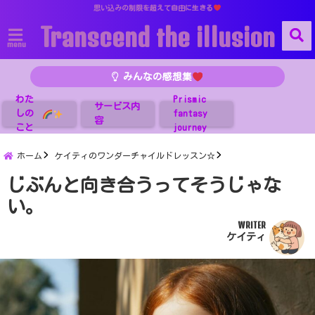
思い込みの制限を超えて自由に生きる
Transcend the illusion
menu
みんなの感想集
わた
Prismic
サービス内
しの
fantasy
容
こと
journey
ホーム
ケイティのワンダーチャイルドレッスン☆
じぶんと向き合うってそうじゃな
い。
WRITER
ケイティ