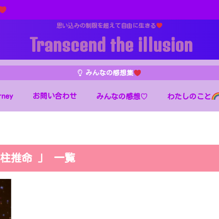
思い込みの制限を超えて自由に生きる
Transcend the illusion
みんなの感想集
rney
お問い合わせ
わたしのこと
みんなの感想♡
四柱推命 」 一覧