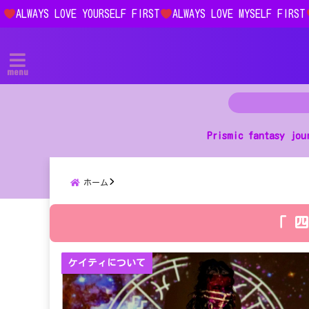
ALWAYS LOVE YOURSELF FIRST
ALWAYS LOVE MYSELF FIRST
menu
Prismic fantasy jou
ホーム
「 
ケイティについて