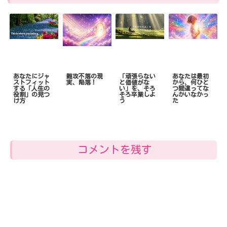
あなたにジャ
難攻不落の現
「頑張らない
あなたは最初
ストフィット
実、陥落！
と価値がな
から、何ひと
する「人生の
い」を、そろ
つ間違ってな
役割」の見つ
そろ卒業しよ
んかいなかっ
け方
う
た
コメントを残す