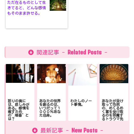
ただ在るものとして生
きてると、どんな感情
もそのまま許せる。
Related Posts
関連記事 -
-
怒りの奥に
あなたの世界
わたしのノー
あなたが受け
は、悲しみが
を創るのは、
ト事情。
取って当然
ある。感情を
いつだって１
の、めくるめ
癒すため
０００％あな
く富を受け取
の”順番”と
た自身。
るのを邪魔す
は？
るトラウマ先
生の教え
New Posts
最新記事 -
-