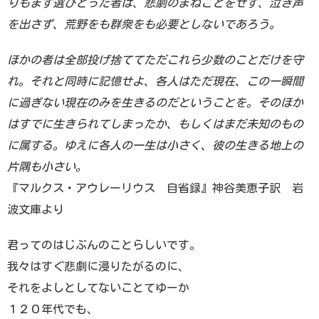
りもまず選びとった者は、悲劇のまねごとをせず、泣き声
を出さず、荒野をも群衆をも必要としないであろう。
ほかの者は全部投げ捨ててただこれら少数のことだけを守
れ。それと同時に記憶せよ、各人はただ現在、この一瞬間
に過ぎない現在のみを生きるのだということを。そのほか
はすでに生きられてしまったか、もしくはまだ未知のもの
に属する。ゆえに各人の一生は小さく、彼の生きる地上の
片隅も小さい。
『マルクス・アウレーリウス 自省録』神谷美恵子訳 岩
波文庫より
君ってのはじぶんのことらしいです。
我々はすぐ悲劇に浸りたがるのに、
それをよしとしてないことてゆーか
１２０年代でも、