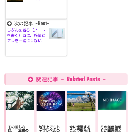
Next
次の記事 -
-
じぶんを観る（ノート
を書く）時は、感情と
アレを一緒にしない
Related Posts
関連記事 -
-
その苦しさ
地球上でもト
今に埋没する
その無価値感
は、”本来の
ップレベルの
ことで得られ
とか罪悪感と