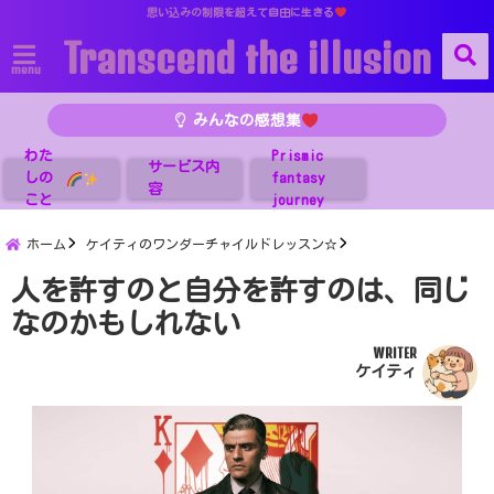
思い込みの制限を超えて自由に生きる
Transcend the illusion
menu
みんなの感想集
わた
Prismic
サービス内
しの
fantasy
容
こと
journey
ホーム
ケイティのワンダーチャイルドレッスン☆
人を許すのと自分を許すのは、同じ
なのかもしれない
WRITER
ケイティ