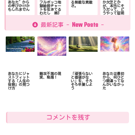
あなた”から
フルボッコ地
る無敵な素敵
か欠乏とか
の呼びかけか
獄絵図チャー
さ。
が、本当にそ
もしれません
トを生きてる
うだって、ど
わたし 第3
うやって証明
話：チートコ
できんの？
ード解禁した
New Posts
最新記事 -
ら、すっと楽
-
になった話
あなたにジャ
難攻不落の現
「頑張らない
あなたは最初
ストフィット
実、陥落！
と価値がな
から、何ひと
する「人生の
い」を、そろ
つ間違ってな
役割」の見つ
そろ卒業しよ
んかいなかっ
け方
う
た
コメントを残す