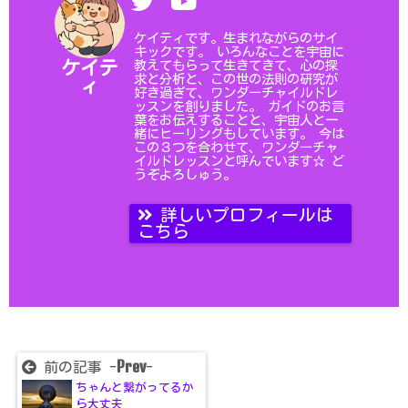
ケイティです。生まれながらのサイ
キックです。 いろんなことを宇宙に
教えてもらって生きてきて、心の探
ケイテ
求と分析と、この世の法則の研究が
ィ
好き過ぎて、ワンダーチャイルドレ
ッスンを創りました。 ガイドのお言
葉をお伝えすることと、宇宙人と一
緒にヒーリングもしています。 今は
この３つを合わせて、ワンダーチャ
イルドレッスンと呼んでいます☆ ど
うぞよろしゅう。
詳しいプロフィールは
こちら
Prev
前の記事 -
-
ちゃんと繋がってるか
ら大丈夫