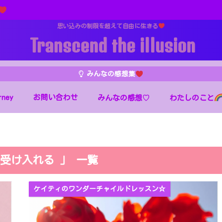
思い込みの制限を超えて自由に生きる
Transcend the illusion
みんなの感想集
rney
お問い合わせ
わたしのこと
みんなの感想♡
受け入れる 」 一覧
ケイティのワンダーチャイルドレッスン☆