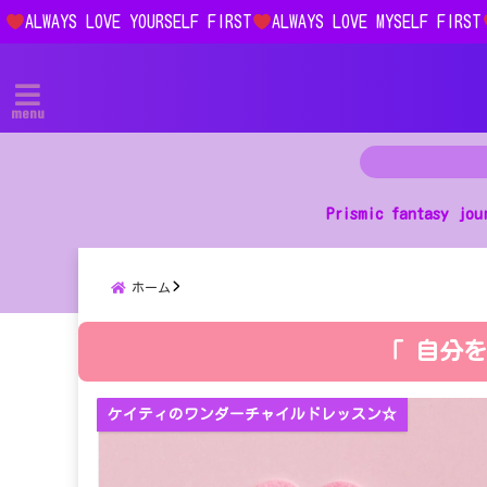
ALWAYS LOVE YOURSELF FIRST
ALWAYS LOVE MYSELF FIRST
menu
Prismic fantasy jou
ホーム
「 自分を
ケイティのワンダーチャイルドレッスン☆