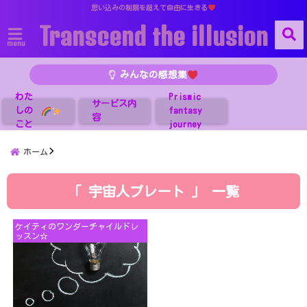
思い込みの制限を超えて自由に生きる
Transcend the illusion
menu
みんなの感想集
わた
Prismic
サービス内
しの
fantasy
容
こと
journey
ホーム
「 宇宙人プレート 」 一覧
ケイティのワンダーチャイルドレ
ッスン☆