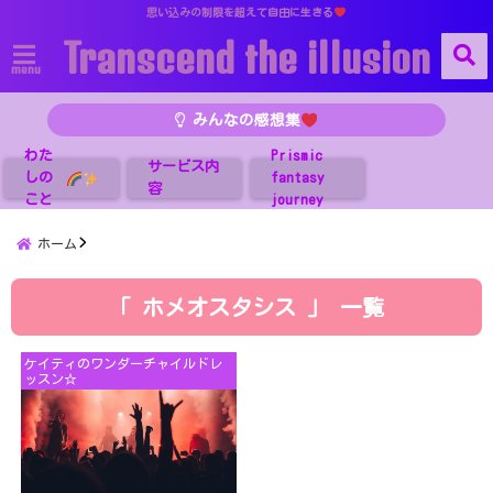
思い込みの制限を超えて自由に生きる
Transcend the illusion
menu
みんなの感想集
わた
Prismic
サービス内
しの
fantasy
容
こと
journey
ホーム
「 ホメオスタシス 」 一覧
ケイティのワンダーチャイルドレ
ッスン☆