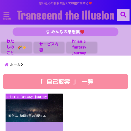
思い込みの制限を超えて自由に生きる
Transcend the illusion
menu
みんなの感想集
わた
Prismic
サービス内
しの
fantasy
容
こと
journey
ホーム
「 自己変容 」 一覧
prismic fantasy journey