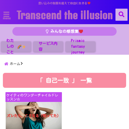
思い込みの制限を超えて自由に生きる
Transcend the illusion
menu
みんなの感想集
わた
Prismic
サービス内
しの
fantasy
容
こと
journey
ホーム
「 自己一致 」 一覧
ケイティのワンダーチャイルドレ
ッスン☆