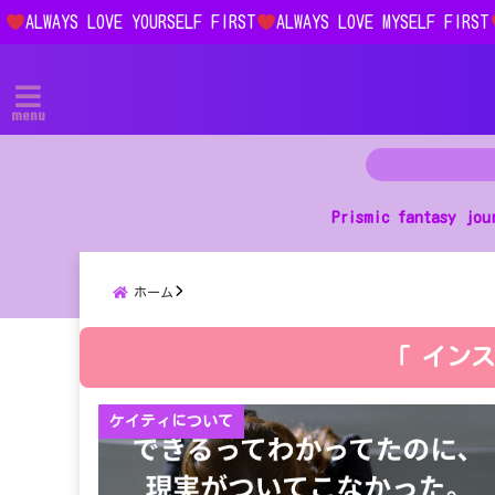
ALWAYS LOVE YOURSELF FIRST
ALWAYS LOVE MYSELF FIRST
menu
Prismic fantasy jou
ホーム
「 インス
ケイティについて