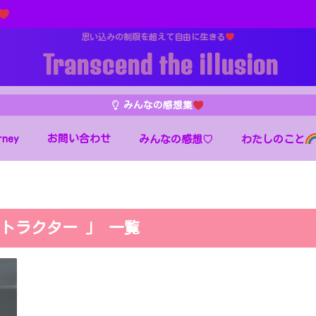
思い込みの制限を超えて自由に生きる
Transcend the illusion
みんなの感想集
rney
お問い合わせ
わたしのこと
みんなの感想♡
トラクター 」 一覧