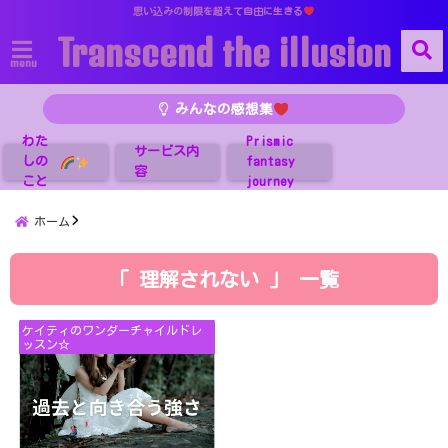
思い込みの制限を超えて自由に生きる
Transcend the illusion
menu
みんなの感想集
わた
Prismic
サービス内
しの
fantasy
容
こと
journey
ホーム
「 理解されない 」 一覧
ケイティのワンダーチャイルドレ
ッスン☆