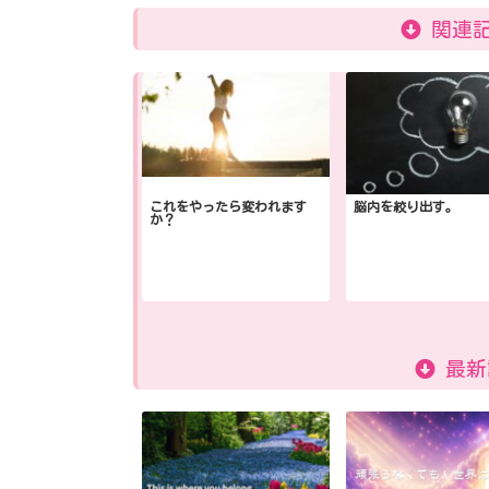
関連記
これをやったら変われます
脳内を絞り出す。
か？
最新