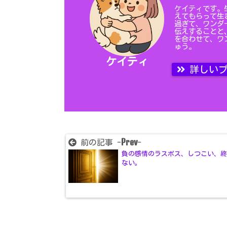
ケイティです。
えてもらって生
過ぎて、ワンダ
伝えすることと
を合わせて、ワ
ゅう。
ケイティ
詳しいプ
Prev
前の記事 -
-
負の感情のラスボス、しつこい、
ない。