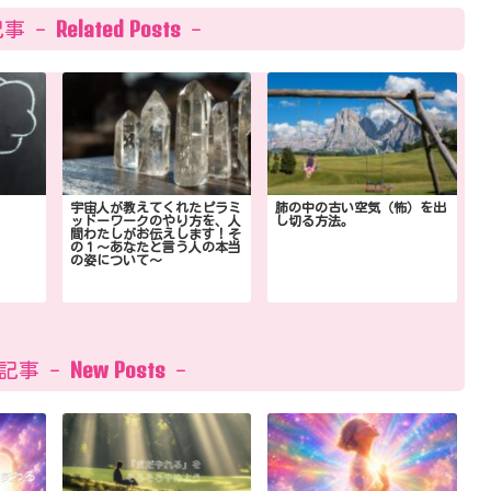
Related Posts
事 -
-
宇宙人が教えてくれたピラミ
肺の中の古い空気（怖）を出
ッドーワークのやり方を、人
し切る方法。
間わたしがお伝えします！そ
の１〜あなたと言う人の本当
の姿について〜
New Posts
記事 -
-