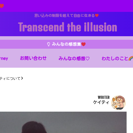
思い込みの制限を超えて自由に生きる
Transcend the illusion
みんなの感想集
rney
お問い合わせ
わたしのこと
みんなの感想♡
ティについて
WRITER
ケイティ