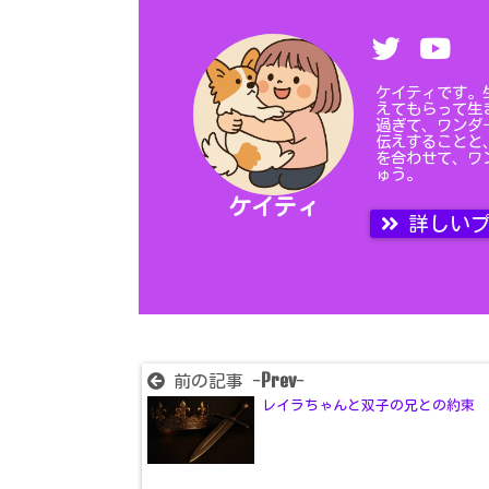
ケイティです。
えてもらって生
過ぎて、ワンダ
伝えすることと
を合わせて、ワ
ゅう。
ケイティ
詳しいプ
Prev
前の記事 -
-
レイラちゃんと双子の兄との約束