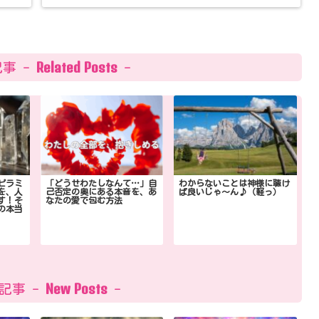
Related Posts
事 -
-
ピラミ
「どうせわたしなんて…」自
わからないことは神様に聴け
を、人
己否定の奥にある本音を、あ
ば良いじゃ〜ん♪（軽っ）
す！そ
なたの愛で包む方法
の本当
New Posts
記事 -
-