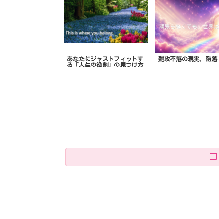
あなたにジャストフィットす
難攻不落の現実、陥落
る「人生の役割」の見つけ方
コ