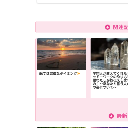
関連記
総ては完璧なタイミング
宇宙人が教えてくれた
ッドーワークのやり方
間わたしがお伝えしま
の１〜あなたと言う人
の姿について〜
最新