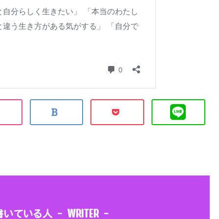
WRITER
書いている人 -
-