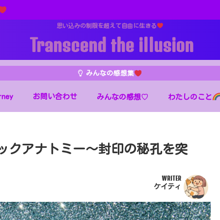
思い込みの制限を超えて自由に生きる
Transcend the illusion
みんなの感想集
rney
お問い合わせ
わたしのこと
みんなの感想♡
キックアナトミー〜封印の秘孔を突
WRITER
ケイティ