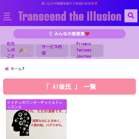
思い込みの制限を超えて自由に生きる
Transcend the illusion
menu
みんなの感想集
わた
Prismic
サービス内
しの
fantasy
容
こと
journey
ホーム
「 AI彼氏 」 一覧
ケイティのワンダーチャイルドレ
ッスン☆